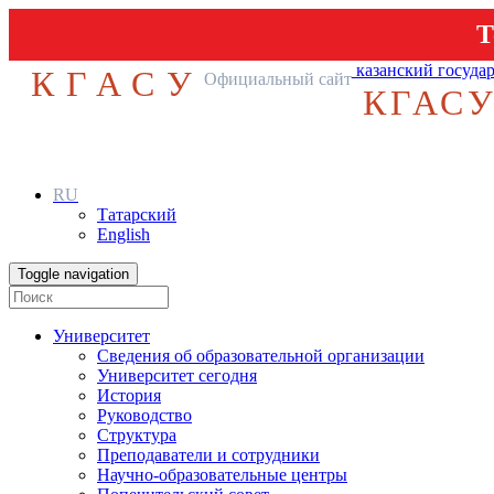
Т
казанский госуда
КГАСУ
Официальный сайт
КГАС
RU
Татарский
English
Toggle navigation
Университет
Сведения об образовательной организации
Университет сегодня
История
Руководство
Структура
Преподаватели и сотрудники
Научно-образовательные центры