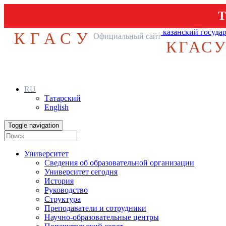
Т
казанский госуда
КГАСУ
Официальный сайт
КГАС
RU
Татарский
English
Toggle navigation
Университет
Сведения об образовательной организации
Университет сегодня
История
Руководство
Структура
Преподаватели и сотрудники
Научно-образовательные центры