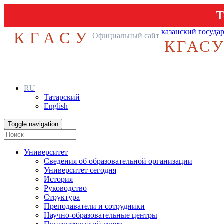
Т
казанский госуда
КГАСУ
Официальный сайт
КГАС
RU
Татарский
English
Toggle navigation
Университет
Сведения об образовательной организации
Университет сегодня
История
Руководство
Структура
Преподаватели и сотрудники
Научно-образовательные центры