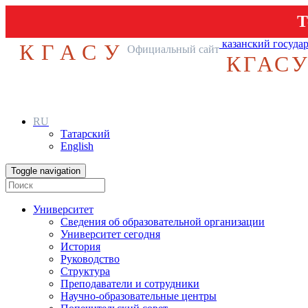
Т
казанский госуда
КГАСУ
Официальный сайт
КГАС
RU
Татарский
English
Toggle navigation
Университет
Сведения об образовательной организации
Университет сегодня
История
Руководство
Структура
Преподаватели и сотрудники
Научно-образовательные центры