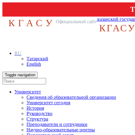
Т
казанский госуда
КГАСУ
Официальный сайт
КГАС
RU
Татарский
English
Toggle navigation
Университет
Сведения об образовательной организации
Университет сегодня
История
Руководство
Структура
Преподаватели и сотрудники
Научно-образовательные центры