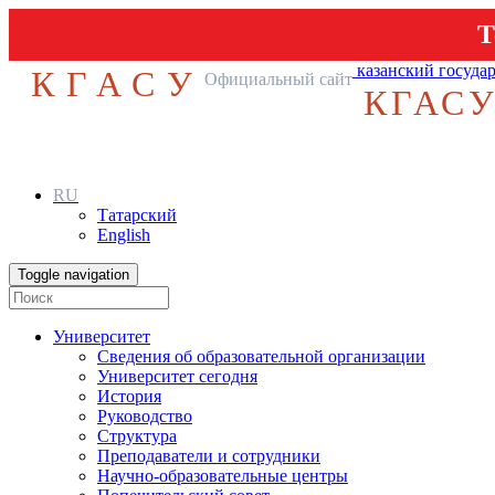
Т
казанский госуда
КГАСУ
Официальный сайт
КГАС
RU
Татарский
English
Toggle navigation
Университет
Сведения об образовательной организации
Университет сегодня
История
Руководство
Структура
Преподаватели и сотрудники
Научно-образовательные центры