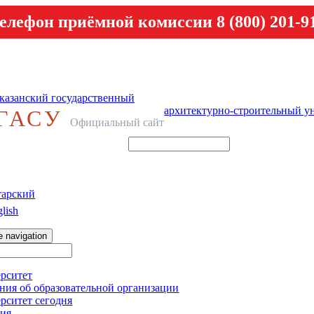
елефон приёмной комиссии 8 (800) 201-9
казанский государственный
архитектурно-строительный у
ГАСУ
Официальный сайт
тарский
lish
e navigation
рситет
ния об образовательной организации
рситет сегодня
ия