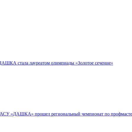
АШКА стала лауреатом олимпиады «Золотое сечение»
КГАСУ «ДАШКА» прошел региональный чемпионат по профмасте