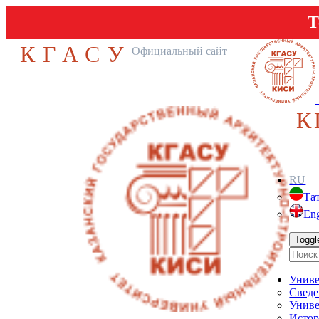
Т
КГАСУ
Официальный сайт
К
RU
Та
Eng
Toggl
Униве
Сведе
Униве
Истор