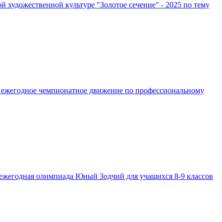
удожественной культуре "Золотое сечение" - 2025 по тему
о ежегодное чемпионатное движение по профессиональному
 ежегодная олимпиада Юный Зодчий для учащихся 8-9 классов