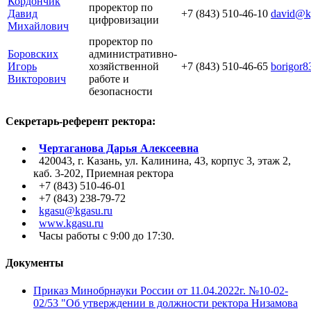
Кордончик
проректор по
Давид
+7 (843) 510-46-10
david@k
цифровизации
Михайлович
проректор по
Боровских
административно-
Игорь
хозяйственной
+7 (843) 510-46-65
borigor
Викторович
работе и
безопасности
Секретарь-референт ректора:
Чертаганова Дарья Алексеевна
420043, г. Казань, ул. Калинина, 43, корпус 3, этаж 2,
каб. 3-202, Приемная ректора
+7 (843) 510-46-01
+7 (843) 238-79-72
kgasu@kgasu.ru
www.kgasu.ru
Часы работы с 9:00 до 17:30.
Документы
Приказ Минобрнауки России от 11.04.2022г. №10-02-
02/53 "Об утверждении в должности ректора Низамова