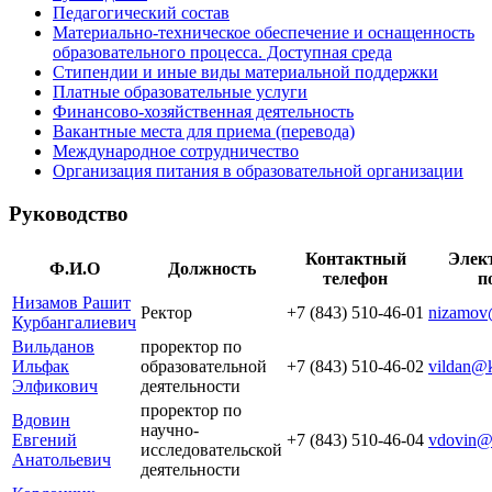
Педагогический состав
Материально-техническое обеспечение и оснащенность
образовательного процесса. Доступная среда
Стипендии и иные виды материальной поддержки
Платные образовательные услуги
Финансово-хозяйственная деятельность
Вакантные места для приема (перевода)
Международное сотрудничество
Организация питания в образовательной организации
Руководство
Контактный
Элек
Ф.И.О
Должность
телефон
п
Низамов Рашит
Ректор
+7 (843) 510-46-01
nizamov
Курбангалиевич
Вильданов
проректор по
Ильфак
образовательной
+7 (843) 510-46-02
vildan@k
Элфикович
деятельности
проректор по
Вдовин
научно-
Евгений
+7 (843) 510-46-04
vdovin@
исследовательской
Анатольевич
деятельности