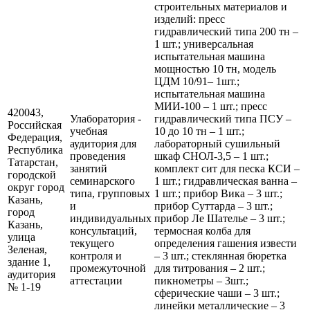
строительных материалов и
изделий: пресс
гидравлический типа 200 тн –
1 шт.; универсальная
испытательная машина
мощностью 10 тн, модель
ЦДМ 10/91– 1шт.;
испытательная машина
МИИ-100 – 1 шт.; пресс
420043,
Улаборатория -
гидравлический типа ПСУ –
Российская
учебная
10 до 10 тн – 1 шт.;
Федерация,
аудитория для
лабораторный сушильный
Республика
проведения
шкаф СНОЛ-3,5 – 1 шт.;
Татарстан,
занятий
комплект сит для песка КСИ –
городской
семинарского
1 шт.; гидравлическая ванна –
округ город
типа, групповых
1 шт.; прибор Вика – 3 шт.;
Казань,
и
прибор Суттарда – 3 шт.;
город
индивидуальных
прибор Ле Шателье – 3 шт.;
Казань,
консультаций,
термосная колба для
улица
текущего
определения гашения извести
Зеленая,
контроля и
– 3 шт.; стеклянная бюретка
здание 1,
промежуточной
для титрования – 2 шт.;
аудитория
аттестации
пикнометры – 3шт.;
№ 1-19
сферические чаши – 3 шт.;
линейки металлические – 3