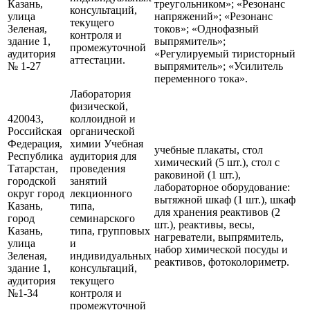
Казань,
треугольником»; «Резонанс
консультаций,
улица
напряжений»; «Резонанс
текущего
Зеленая,
токов»; «Однофазный
контроля и
здание 1,
выпрямитель»;
промежуточной
аудитория
«Регулируемый тиристорный
аттестации.
№ 1-27
выпрямитель»; «Усилитель
переменного тока».
Лаборатория
физической,
420043,
коллоидной и
Российская
органической
Федерация,
химии Учебная
учебные плакаты, стол
Республика
аудитория для
химический (5 шт.), стол с
Татарстан,
проведения
раковиной (1 шт.),
городской
занятий
лабораторное оборудование:
округ город
лекционного
вытяжной шкаф (1 шт.), шкаф
Казань,
типа,
для хранения реактивов (2
город
семинарского
шт.), реактивы, весы,
Казань,
типа, групповых
нагреватели, выпрямитель,
улица
и
набор химической посуды и
Зеленая,
индивидуальных
реактивов, фотоколориметр.
здание 1,
консультаций,
аудитория
текущего
№1-34
контроля и
промежуточной