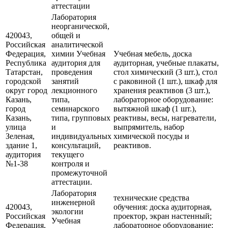
аттестации
Лаборатория
неорганической,
420043,
общей и
Российская
аналитической
Федерация,
химии Учебная
Учебная мебель, доска
Республика
аудитория для
аудиторная, учебные плакаты,
Татарстан,
проведения
стол химический (3 шт.), стол
городской
занятий
с раковиной (1 шт.), шкаф для
округ город
лекционного
хранения реактивов (3 шт.),
Казань,
типа,
лабораторное оборудование:
город
семинарского
вытяжной шкаф (1 шт.),
Казань,
типа, групповых
реактивы, весы, нагреватели,
улица
и
выпрямитель, набор
Зеленая,
индивидуальных
химической посуды и
здание 1,
консультаций,
реактивов.
аудитория
текущего
№1-38
контроля и
промежуточной
аттестации.
Лаборатория
технические средства
инженерной
420043,
обучения: доска аудиторная,
экологии
Российская
проектор, экран настенный;
Учебная
Федерация,
лабораторное оборудование: