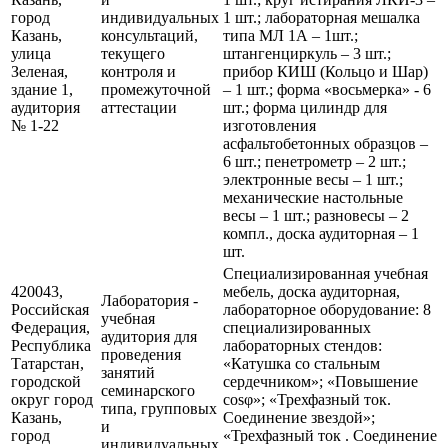
город
индивидуальных
1 шт.; лабораторная мешалка
Казань,
консультаций,
типа МЛ 1А – 1шт.;
улица
текущего
штангенциркуль – 3 шт.;
Зеленая,
контроля и
прибор КИШ (Кольцо и Шар)
здание 1,
промежуточной
– 1 шт.; форма «восьмерка» - 6
аудитория
аттестации
шт.; форма цилиндр для
№ 1-22
изготовления
асфальтобетонных образцов –
6 шт.; пенетрометр – 2 шт.;
электронные весы – 1 шт.;
механические настольные
весы – 1 шт.; разновесы – 2
компл., доска аудиторная – 1
шт.
Специализированная учебная
420043,
мебель, доска аудиторная,
Лаборатория -
Российская
лабораторное оборудование: 8
учебная
Федерация,
специализированных
аудитория для
Республика
лабораторных стендов:
проведения
Татарстан,
«Катушка со стальным
занятий
городской
сердечником»; «Повышение
семинарского
округ город
cosφ»; «Трехфазный ток.
типа, групповых
Казань,
Соединение звездой»;
и
город
«Трехфазный ток . Соединение
индивидуальных