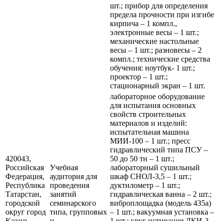
шт.; прибор для определения
предела прочности при изгибе
кирпича – 1 компл.,
электронные весы – 1 шт.;
механические настольные
весы – 1 шт.; разновесы – 2
компл.; технические средства
обучения: ноутбук- 1 шт.;
проектор – 1 шт.;
стационарный экран – 1 шт.
лабораторное оборудование
для испытания основных
свойств строительных
материалов и изделий:
испытательная машина
МИИ-100 – 1 шт.; пресс
гидравлический типа ПСУ –
420043,
50 до 50 тн – 1 шт.;
Российская
Учебная
лабораторный сушильный
Федерация,
аудитория для
шкаф СНОЛ-3,5 – 1 шт.;
Республика
проведения
дуктилометр – 1 шт.;
Татарстан,
занятий
гидравлическая ванна – 2 шт.;
городской
семинарского
виброплощадка (модель 435а)
округ город
типа, групповых
– 1 шт.; вакуумная установка –
Казань,
и
1 шт.; круг истирания ЛКИ-3 –