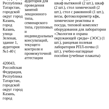
аудитория для
Республика
шкаф вытяжной (2 шт.), шкаф
проведения
Татарстан,
(2 шт.), стол химический (2
занятий
городской
шт.), стол с раковиной (1 шт.),
лекционного
округ город
весы, фотоколориметр кфк,
типа,
Казань,
химические реактивы и
семинарского
город
посуда, типовой комплект
типа, групповых
Казань,
оборудования для лаборатории
и
улица
«Экология и охрана
индивидуальных
Зеленая,
окружающей среды» (ЭОС) (1
консультаций,
здание 1,
шт.), ранцевая полевая
текущего
аудитория
лаборатория РПЛ-почва (1
контроля и
№1-40 (
шт.), учебно-наглядные
промежуточной
пособия (учебные плакаты)
аттестации
420043,
Российская
Федерация,
Республика
Татарстан,
городской
округ город
Казань,
город