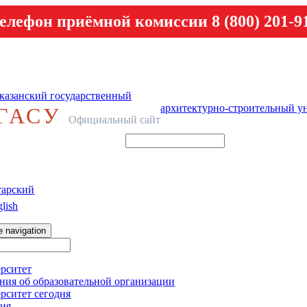
елефон приёмной комиссии 8 (800) 201-9
казанский государственный
архитектурно-строительный у
ГАСУ
Официальный сайт
тарский
lish
e navigation
рситет
ния об образовательной организации
рситет сегодня
ия