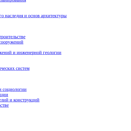
го наследия и основ архитектуры
троительстве
 сооружений
жений и инженерной геологии
ических систем
и социологии
яции
елий и конструкций
стве