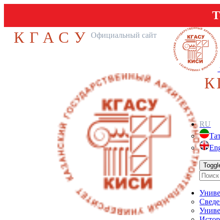
Т
КГАСУ
Официальный сайт
К
RU
Та
Eng
Toggl
Униве
Сведе
Униве
Истор