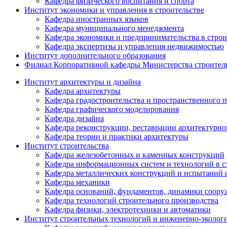
Кафедра физического воспитания и спорта
Институт экономики и управления в строительстве
Кафедра иностранных языков
Кафедра муниципального менеджмента
Кафедра экономики и предпринимательства в строи
Кафедра экспертизы и управления недвижимостью
Институт дополнительного образования
Филиал Корпоративной кафедры Министерства строитель
Институт архитектуры и дизайна
Кафедра архитектуры
Кафедра градостроительства и пространственного 
Кафедра графического моделирования
Кафедра дизайна
Кафедра реконструкции, реставрации архитектурно
Кафедра теории и практики архитектуры
Институт строительства
Кафедра железобетонных и каменных конструкций
Кафедра информационных систем и технологий в с
Кафедра металлических конструкций и испытаний
Кафедра механики
Кафедра оснований, фундаментов, динамики соору
Кафедра технологий строительного производства
Кафедра физики, электротехники и автоматики
Институт строительных технологий и инженерно-эколог