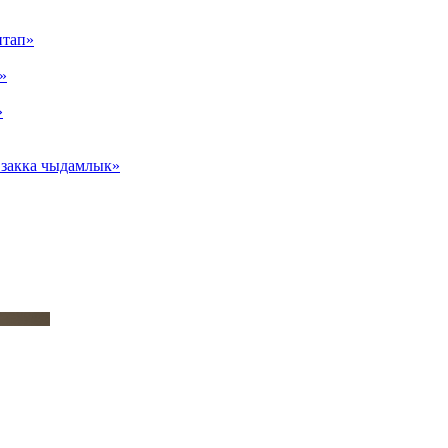
итап»
»
»
Озакка чыдамлык»