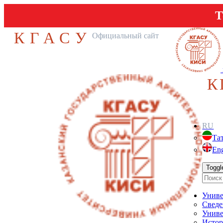
Т
КГАСУ
Официальный сайт
К
RU
Та
Eng
Toggl
Униве
Сведе
Униве
Истор