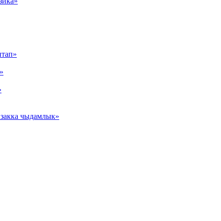
зика»
итап»
»
»
Озакка чыдамлык»