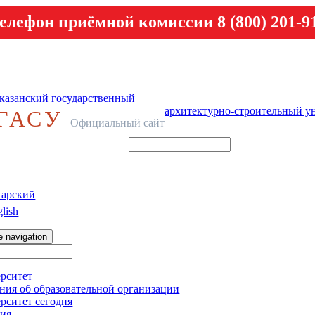
елефон приёмной комиссии 8 (800) 201-9
казанский государственный
архитектурно-строительный у
ГАСУ
Официальный сайт
тарский
lish
e navigation
рситет
ния об образовательной организации
рситет сегодня
ия