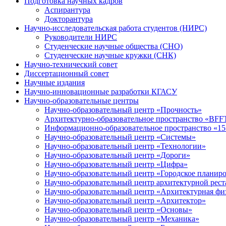
Подготовка научных кадров
Аспирантура
Докторантура
Научно-исследовательская работа студентов (НИРС)
Руководители НИРС
Студенческие научные общества (СНО)
Студенческие научные кружки (СНК)
Научно-технический совет
Диссертационный совет
Научные издания
Научно-инновационные разработки КГАСУ
Научно-образовательные центры
Научно-образовательный центр «Прочность»
Архитектурно-образовательное пространство «BFFT
Информационно-образовательное пространство «15
Научно-образовательный центр «Системы»
Научно-образовательный центр «Технологии»
Научно-образовательный центр «Дороги»
Научно-образовательный центр «Цифра»
Научно-образовательный центр «Городское планир
Научно-образовательный центр архитектурной рест
Научно-образовательный центр «Архитектурная фи
Научно-образовательный центр «Архитектор»
Научно-образовательный центр «Основы»
Научно-образовательный центр «Механика»