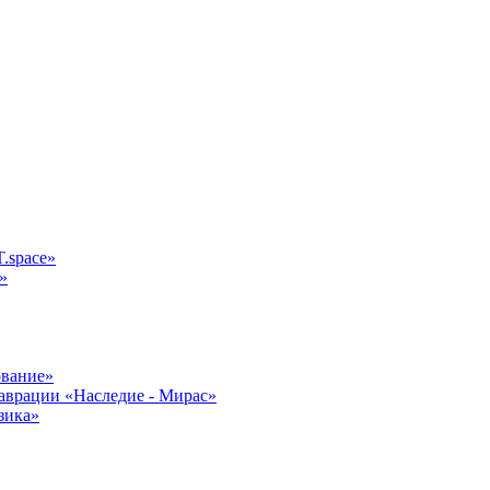
.space»
»
ование»
аврации «Наследие - Мирас»
зика»