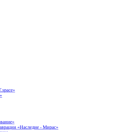
.space»
»
ование»
аврации «Наследие - Мирас»