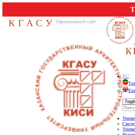
Т
КГАСУ
Официальный сайт
К
RU
Та
Eng
Toggl
Униве
Сведе
Униве
Истор