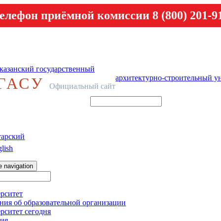
елефон приёмной комиссии 8 (800) 201-9
казанский государственный
архитектурно-строительный у
ГАСУ
Официальный сайт
тарский
lish
e navigation
рситет
ния об образовательной организации
рситет сегодня
ия