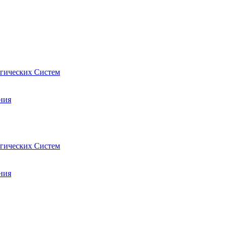
гических Систем
ния
гических Систем
ния