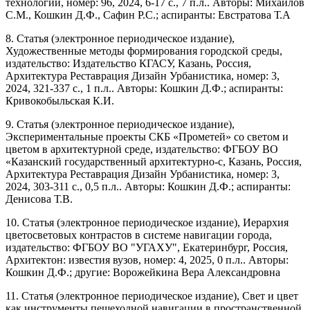
технологии, номер: 96, 2024, 6-17 с., 7 п.л.. Авторы: Михайлов
С.М., Кошкин Д.Ф., Сафин Р.С.; аспиранты: Евстратова Т.А
8. Статья (электронное периодическое издание),
Художественные методы формирования городской среды,
издательство: Издательство КГАСУ, Казань, Россия,
Архитектура Реставрация Дизайн Урбанистика, номер: 3,
2024, 321-337 с., 1 п.л.. Авторы: Кошкин Д.Ф.; аспиранты:
Кривокобыльская К.И.
9. Статья (электронное периодическое издание),
Экспериментальные проекты СКБ «Прометей» со светом и
цветом в архитектурной среде, издательство: ФГБОУ ВО
«Казанский государственный архитектурно-с, Казань, Россия,
Архитектура Реставрация Дизайн Урбанистика, номер: 3,
2024, 303-311 с., 0,5 п.л.. Авторы: Кошкин Д.Ф.; аспиранты:
Денисова Т.В.
10. Статья (электронное периодическое издание), Иерархия
цветосветовых контрастов в системе навигации города,
издательство: ФГБОУ ВО "УГАХУ", Екатеринбург, Россия,
Архитектон: известия вузов, номер: 4, 2025, 0 п.л.. Авторы:
Кошкин Д.Ф.; другие: Ворожейкина Вера Александровна
11. Статья (электронное периодическое издание), Свет и цвет
как инструменты пешеходной навигации в пространственной