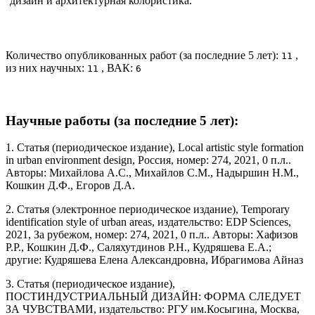
дизайн и архитектурная колористика.
Количество опубликованных работ (за последние 5 лет):
,
11
из них научных:
, ВАК:
11
6
Научные работы (за последние 5 лет):
1. Статья (периодическое издание), Local artistic style formation
in urban environment design, Россия, номер: 274, 2021, 0 п.л..
Авторы: Михайлова А.С., Михайлов С.М., Надыршин Н.М.,
Кошкин Д.Ф., Егоров Д.А.
2. Статья (электронное периодическое издание), Temporary
identification style of urban areas, издательство: EDP Sciences,
2021, За рубежом, номер: 274, 2021, 0 п.л.. Авторы: Хафизов
Р.Р., Кошкин Д.Ф., Саляхутдинов Р.Н., Кудряшева Е.А.;
другие: Кудряшева Елена Александровна, Ибрагимова Айназ
3. Статья (периодическое издание),
ПОСТИНДУСТРИАЛЬНЫЙ ДИЗАЙН: ФОРМА СЛЕДУЕТ
ЗА ЧУВСТВАМИ, издательство: РГУ им.Косыгина, Москва,