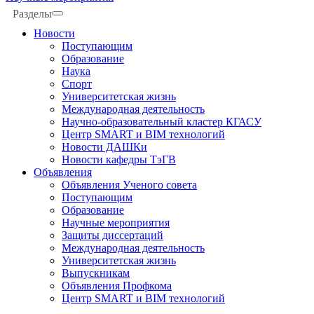
Разделы
Новости
Поступающим
Образование
Наука
Спорт
Университетская жизнь
Международная деятельность
Научно-образовательный кластер КГАСУ
Центр SMART и BIM технологий
Новости ДАШКи
Новости кафедры ТэГВ
Объявления
Объявления Ученого совета
Поступающим
Образование
Научные мероприятия
Защиты диссертаций
Международная деятельность
Университетская жизнь
Выпускникам
Объявления Профкома
Центр SMART и BIM технологий