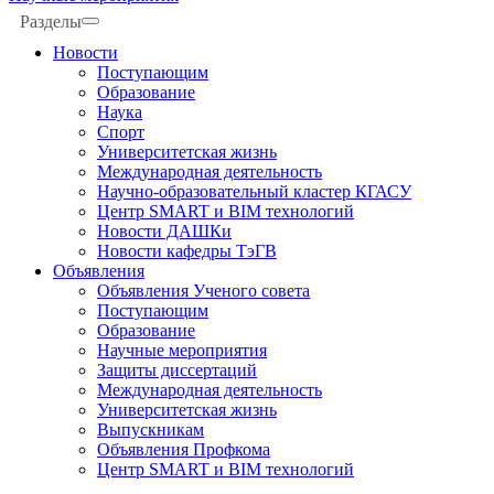
Разделы
Новости
Поступающим
Образование
Наука
Спорт
Университетская жизнь
Международная деятельность
Научно-образовательный кластер КГАСУ
Центр SMART и BIM технологий
Новости ДАШКи
Новости кафедры ТэГВ
Объявления
Объявления Ученого совета
Поступающим
Образование
Научные мероприятия
Защиты диссертаций
Международная деятельность
Университетская жизнь
Выпускникам
Объявления Профкома
Центр SMART и BIM технологий