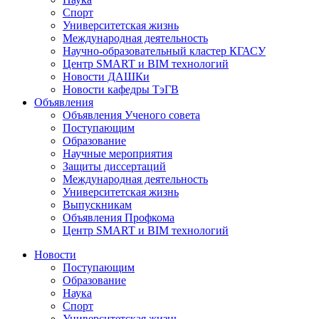
Спорт
Университетская жизнь
Международная деятельность
Научно-образовательный кластер КГАСУ
Центр SMART и BIM технологий
Новости ДАШКи
Новости кафедры ТэГВ
Объявления
Объявления Ученого совета
Поступающим
Образование
Научные мероприятия
Защиты диссертаций
Международная деятельность
Университетская жизнь
Выпускникам
Объявления Профкома
Центр SMART и BIM технологий
Новости
Поступающим
Образование
Наука
Спорт
Университетская жизнь