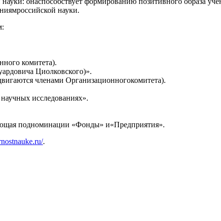
 науки: онаспособствует формированию позитивного образа уче
ениямроссийской науки.
м:
ного комитета).
уардовича Циолковского)».
вигаются членами Организационногокомитета).
 научных исследованиях».
ающая подноминации «Фонды» и«Предприятия».
ernostnauke.ru/
.