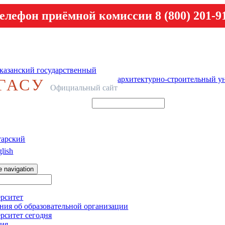
елефон приёмной комиссии 8 (800) 201-9
казанский государственный
архитектурно-строительный у
ГАСУ
Официальный сайт
тарский
lish
e navigation
рситет
ния об образовательной организации
рситет сегодня
ия