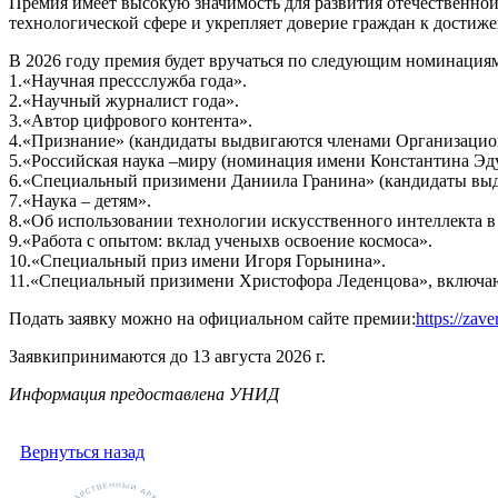
Премия имеет высокую значимость для развития отечественной
технологической сфере и укрепляет доверие граждан к достиж
В 2026 году премия будет вручаться по следующим номинация
1.«Научная прессслужба года».
2.«Научный журналист года».
3.«Автор цифрового контента».
4.«Признание» (кандидаты выдвигаются членами Организацион
5.«Российская наука –миру (номинация имени Константина Эд
6.«Специальный призимени Даниила Гранина» (кандидаты выд
7.«Наука – детям».
8.«Об использовании технологии искусственного интеллекта в
9.«Работа с опытом: вклад ученыхв освоение космоса».
10.«Специальный приз имени Игоря Горынина».
11.«Специальный призимени Христофора Леденцова», включ
Подать заявку можно на официальном сайте премии:
https://zav
Заявкипринимаются до 13 августа 2026 г.
Информация предоставлена УНИД
Вернуться назад