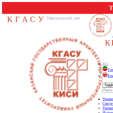
Т
КГАСУ
Официальный сайт
К
RU
Та
Eng
Toggl
Униве
Сведе
Униве
Истор