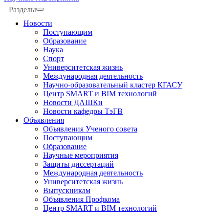
Разделы
Новости
Поступающим
Образование
Наука
Спорт
Университетская жизнь
Международная деятельность
Научно-образовательный кластер КГАСУ
Центр SMART и BIM технологий
Новости ДАШКи
Новости кафедры ТэГВ
Объявления
Объявления Ученого совета
Поступающим
Образование
Научные мероприятия
Защиты диссертаций
Международная деятельность
Университетская жизнь
Выпускникам
Объявления Профкома
Центр SMART и BIM технологий