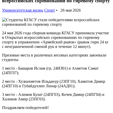
всероссийских соревнований по гиревому спорту
Университетская жизнь
Спорт
• 26 мая 2026
24 мая 2026 года сборная команда КГАСУ принимала участие
в Открытых всероссийских соревнованиях по гиревому
спорту в упражнении «Армейский рывок» (рывок гири 24 кг
с неограниченной сменой рук в течение 12 минут).
Призовые места в различных весовых категориях завоевали
студенты:
1 место - Башаров Ислам (гр. 24ИЗ01) и Ахметов Самат
(24ПГ07);
2 место - Хузиахметов Ильданур (23ПГ10), Хамитов Дамир
(24ПГ10) и Губайдуллин Линар (24АД01);
3 место - Алимов Булат (24ПГ03), Кочев Дамир (24ПГ04) и
Халиков Амир (25ПГ03).
Поздравляем победителей!