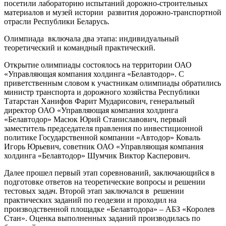
посетили лабораторию испытаний дорожно-строительных
материалов и музей истории развития дорожно-транспортной
отрасли Республики Беларусь.
Олимпиада включала два этапа: индивидуальный
теоретический и командный практический.
Открытие олимпиады состоялось на территории ОАО
«Управляющая компания холдинга «Белавтодор». С
приветственным словом к участникам олимпиады обратились
министр транспорта и дорожного хозяйства Республики
Татарстан Ханифов Фарит Мударисович, генеральный
директор ОАО «Управляющая компания холдинга
«Белавтодор» Масюк Юрий Станиславович, первый
заместитель председателя правления по инвестиционной
политике Государственной компании «Автодор» Коваль
Игорь Юрьевич, советник ОАО «Управляющая компания
холдинга «Белавтодор» Шумчик Виктор Касперович.
Далее прошел первый этап соревнований, заключающийся в
подготовке ответов на теоретические вопросы и решении
тестовых задач. Второй этап заключался в решении
практических заданий по геодезии и проходил на
производственной площадке «Белавтодора» – АБЗ «Королев
Стан». Оценка выполненных заданий производилась по