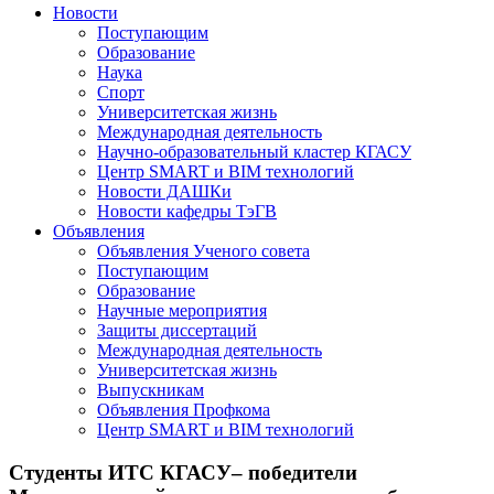
Новости
Поступающим
Образование
Наука
Спорт
Университетская жизнь
Международная деятельность
Научно-образовательный кластер КГАСУ
Центр SMART и BIM технологий
Новости ДАШКи
Новости кафедры ТэГВ
Объявления
Объявления Ученого совета
Поступающим
Образование
Научные мероприятия
Защиты диссертаций
Международная деятельность
Университетская жизнь
Выпускникам
Объявления Профкома
Центр SMART и BIM технологий
Студенты ИТС КГАСУ– победители