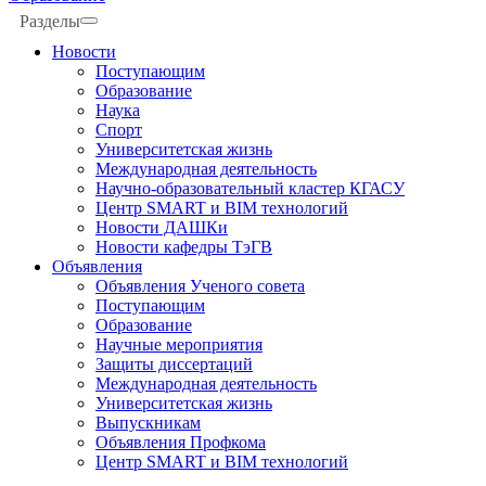
Разделы
Новости
Поступающим
Образование
Наука
Спорт
Университетская жизнь
Международная деятельность
Научно-образовательный кластер КГАСУ
Центр SMART и BIM технологий
Новости ДАШКи
Новости кафедры ТэГВ
Объявления
Объявления Ученого совета
Поступающим
Образование
Научные мероприятия
Защиты диссертаций
Международная деятельность
Университетская жизнь
Выпускникам
Объявления Профкома
Центр SMART и BIM технологий