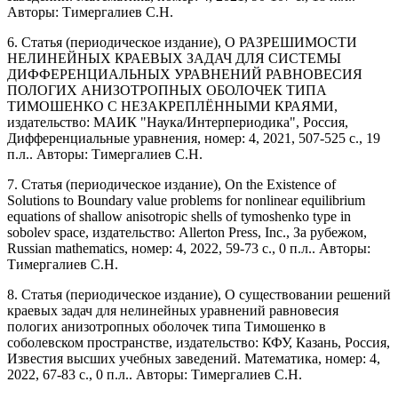
Авторы: Тимергалиев С.Н.
6. Статья (периодическое издание), О РАЗРЕШИМОСТИ
НЕЛИНЕЙНЫХ КРАЕВЫХ ЗАДАЧ ДЛЯ СИСТЕМЫ
ДИФФЕРЕНЦИАЛЬНЫХ УРАВНЕНИЙ РАВНОВЕСИЯ
ПОЛОГИХ АНИЗОТРОПНЫХ ОБОЛОЧЕК ТИПА
ТИМОШЕНКО С НЕЗАКРЕПЛЁННЫМИ КРАЯМИ,
издательство: МАИК "Наука/Интерпериодика", Россия,
Дифференциальные уравнения, номер: 4, 2021, 507-525 с., 19
п.л.. Авторы: Тимергалиев С.Н.
7. Статья (периодическое издание), On the Existence of
Solutions to Boundary value problems for nonlinear equilibrium
equations of shallow anisotropic shells of tymoshenko type in
sobolev space, издательство: Allerton Press, Inc., За рубежом,
Russian mathematics, номер: 4, 2022, 59-73 с., 0 п.л.. Авторы:
Тимергалиев С.Н.
8. Статья (периодическое издание), О существовании решений
краевых задач для нелинейных уравнений равновесия
пологих анизотропных оболочек типа Тимошенко в
соболевском пространстве, издательство: КФУ, Казань, Россия,
Известия высших учебных заведений. Математика, номер: 4,
2022, 67-83 с., 0 п.л.. Авторы: Тимергалиев С.Н.