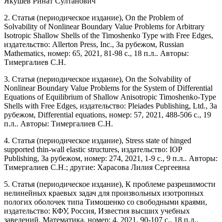
Якушев Ринат Султанович
2. Статья (периодическое издание), On the Problem of
Solvability of Nonlinear Boundary Value Problems for Arbitrary
Isotropic Shallow Shells of the Timoshenko Type with Free Edges,
издательство: Allerton Press, Inc., За рубежом, Russian
Mathematics, номер: 65, 2021, 81-98 с., 18 п.л.. Авторы:
Тимергалиев С.Н.
3. Статья (периодическое издание), On the Solvability of
Nonlinear Boundary Value Problems for the System of Differential
Equations of Equilibrium of Shallow Anisotropic Timoshenko-Type
Shells with Free Edges, издательство: Pleiades Publishing, Ltd., За
рубежом, Differential equations, номер: 57, 2021, 488-506 с., 19
п.л.. Авторы: Тимергалиев С.Н.
4. Статья (периодическое издание), Stress state of hinged
supported thin-wall elastic structures, издательство: IOP
Publishing, За рубежом, номер: 274, 2021, 1-9 с., 9 п.л.. Авторы:
Тимергалиев С.Н.; другие: Харасова Лилия Сергеевна
5. Статья (периодическое издание), К проблеме разрешимости
нелинейных краевых задач для произвольных изотропных
пологих оболочек типа Тимошенко со свободными краями,
издательство: КФУ, Россия, Известия высших учебных
заведений. Математика, номер: 4, 2021, 90-107 с., 18 п.л..