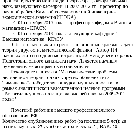
прошел путь от ассистента до профессора, доктора физ.-мат.
наук, заведующего кафедрой. В 2007-2012 гг - проректор по
научной работе Камской государственной инженерно-
экономической академии(ИНЭКА).
С 01 сентября 2015 года – профессор кафедры « Высшая
математика» КГАСУ.
С 01 сентября 2019 года - заведующий кафедрой "
Высшая математика" КГАСУ.
Область научных интересов: нелинейные краевые задачи
теории упругости, математической физики. Автор 114
научных статей и одной монографии, 22 методических работ.
Подготовил одного кандидата наук. Является научным
руководителем аспирантов и соискателей.
Руководитель проекта "Математические проблемы
нелинейной теории тонких упругих оболочек типа
Тимошенко"- победителя конкурса научных проектов в
рамках аналитической ведомственной целевой программы
"Развитие научного потенциала высшей школы (2009-2011
годы)".
Почетный работник высшего профессионального
образования РФ.
Количество опубликованных работ (за последние 5 лет):
,
28
из них научных:
, учебно-методических:
, ВАК:
27
1
20