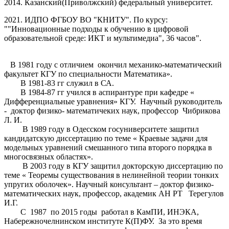
2014. Казанский(Приволжский) федеральный университет.
2021. ИДПО ФГБОУ ВО "КНИТУ". По курсу:
""Инновационные подходы к обучению в цифровой
образовательной среде: ИКТ и мультимедиа", 36 часов".
В 1981 году с отличием окончил механико-математический
факультет КГУ по специальности Математика».
В 1981-83 гг служил в СА.
В 1984-87 гг учился в аспирантуре при кафедре «
Дифференциальные уравнения» КГУ. Научный руководитель
- доктор физико- математичеких наук, профессор Чибрикова
Л. И.
В 1989 году в Одесском госуниверситете защитил
кандидатскую диссертацию по теме « Краевые задачи для
модельных уравнений смешанного типа второго порядка в
многосвязных областях».
В 2003 году в КГУ защитил докторскую диссертацию по
теме « Теоремы существования в нелинейной теории тонких
упругих оболочек». Научный консультант – доктор физико-
математических наук, профессор, академик АН РТ Терегулов
И.Г.
С 1987 по 2015 годы работал в КамПИ, ИНЭКА,
Набережночелнинском институте К(П)ФУ. За это время