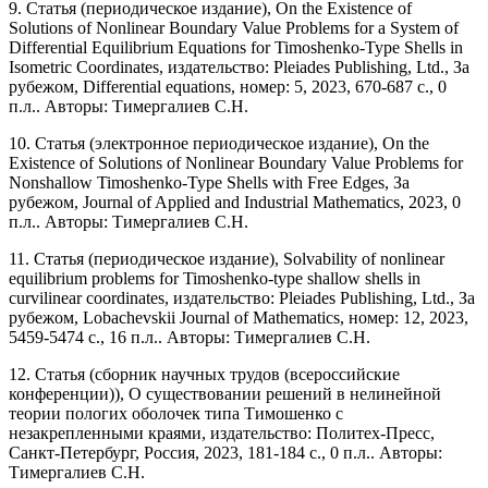
9. Статья (периодическое издание), On the Existence of
Solutions of Nonlinear Boundary Value Problems for a System of
Differential Equilibrium Equations for Timoshenko-Type Shells in
Isometric Coordinates, издательство: Pleiades Publishing, Ltd., За
рубежом, Differential equations, номер: 5, 2023, 670-687 с., 0
п.л.. Авторы: Тимергалиев С.Н.
10. Статья (электронное периодическое издание), On the
Existence of Solutions of Nonlinear Boundary Value Problems for
Nonshallow Timoshenko-Type Shells with Free Edges, За
рубежом, Journal of Applied and Industrial Mathematics, 2023, 0
п.л.. Авторы: Тимергалиев С.Н.
11. Статья (периодическое издание), Solvability of nonlinear
equilibrium problems for Timoshenko-type shallow shells in
curvilinear coordinates, издательство: Pleiades Publishing, Ltd., За
рубежом, Lobachevskii Journal of Mathematics, номер: 12, 2023,
5459-5474 с., 16 п.л.. Авторы: Тимергалиев С.Н.
12. Статья (сборник научных трудов (всероссийские
конференции)), О существовании решений в нелинейной
теории пологих оболочек типа Тимошенко с
незакрепленными краями, издательство: Политех-Пресс,
Санкт-Петербург, Россия, 2023, 181-184 с., 0 п.л.. Авторы:
Тимергалиев С.Н.