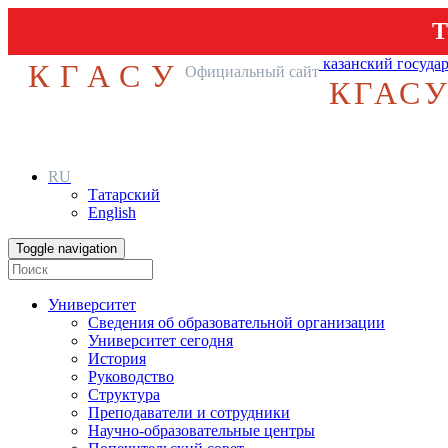
Т
казанский госуда
КГАСУ
Официальный сайт
КГАС
RU
Татарский
English
Toggle navigation
Университет
Сведения об образовательной организации
Университет сегодня
История
Руководство
Структура
Преподаватели и сотрудники
Научно-образовательные центры