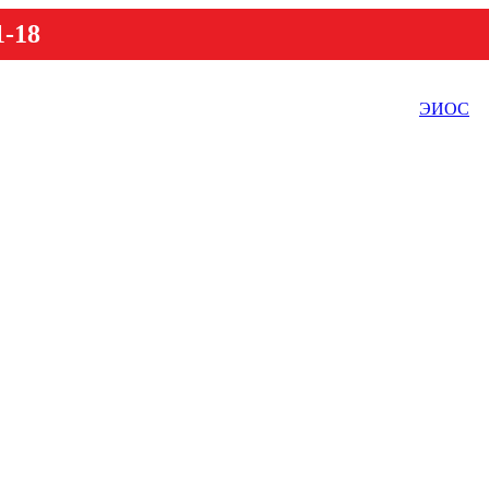
1-18
ЭИОС