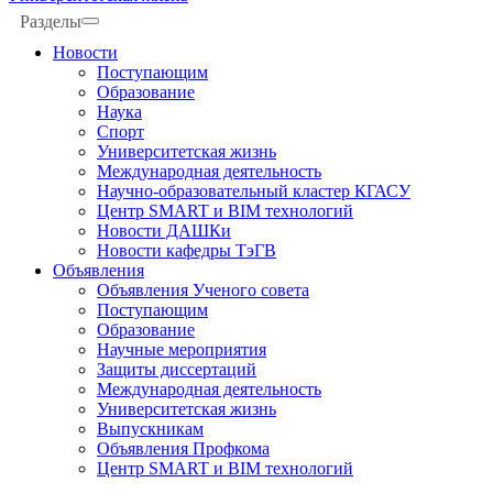
Разделы
Новости
Поступающим
Образование
Наука
Спорт
Университетская жизнь
Международная деятельность
Научно-образовательный кластер КГАСУ
Центр SMART и BIM технологий
Новости ДАШКи
Новости кафедры ТэГВ
Объявления
Объявления Ученого совета
Поступающим
Образование
Научные мероприятия
Защиты диссертаций
Международная деятельность
Университетская жизнь
Выпускникам
Объявления Профкома
Центр SMART и BIM технологий