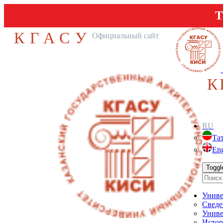
Т
КГАСУ
Официальный сайт
К
RU
Та
Eng
Toggl
Униве
Сведе
Униве
Истор