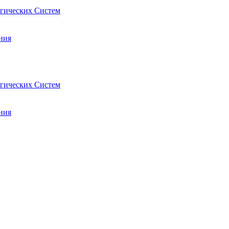
гических Систем
ния
гических Систем
ния