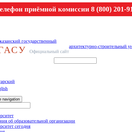
елефон приёмной комиссии 8 (800) 201-9
казанский государственный
архитектурно-строительный у
ГАСУ
Официальный сайт
тарский
lish
e navigation
рситет
ния об образовательной организации
рситет сегодня
ия