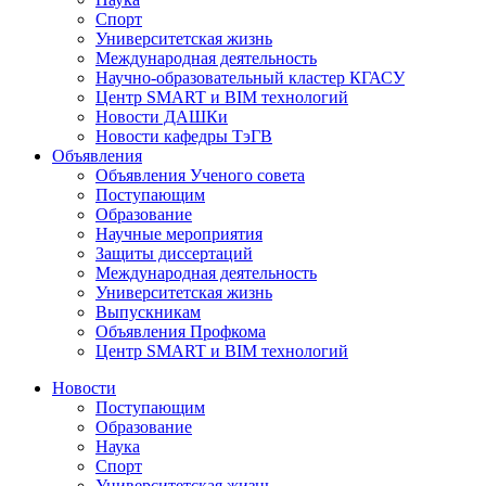
Спорт
Университетская жизнь
Международная деятельность
Научно-образовательный кластер КГАСУ
Центр SMART и BIM технологий
Новости ДАШКи
Новости кафедры ТэГВ
Объявления
Объявления Ученого совета
Поступающим
Образование
Научные мероприятия
Защиты диссертаций
Международная деятельность
Университетская жизнь
Выпускникам
Объявления Профкома
Центр SMART и BIM технологий
Новости
Поступающим
Образование
Наука
Спорт
Университетская жизнь