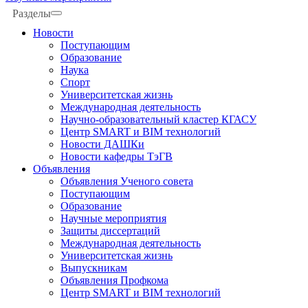
Разделы
Новости
Поступающим
Образование
Наука
Спорт
Университетская жизнь
Международная деятельность
Научно-образовательный кластер КГАСУ
Центр SMART и BIM технологий
Новости ДАШКи
Новости кафедры ТэГВ
Объявления
Объявления Ученого совета
Поступающим
Образование
Научные мероприятия
Защиты диссертаций
Международная деятельность
Университетская жизнь
Выпускникам
Объявления Профкома
Центр SMART и BIM технологий