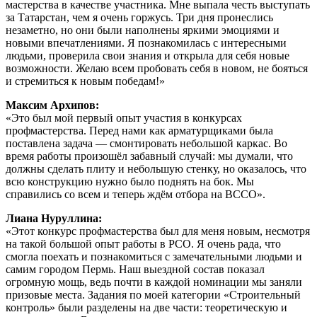
мастерства в качестве участника. Мне выпала честь выступать
за Татарстан, чем я очень горжусь. Три дня пронеслись
незаметно, но они были наполнены яркими эмоциями и
новыми впечатлениями. Я познакомилась с интересными
людьми, проверила свои знания и открыла для себя новые
возможности. Желаю всем пробовать себя в новом, не бояться
и стремиться к новым победам!»
Максим Архипов:
«Это был мой первый опыт участия в конкурсах
профмастерства. Перед нами как арматурщиками была
поставлена задача — смонтировать небольшой каркас. Во
время работы произошёл забавный случай: мы думали, что
должны сделать плиту и небольшую стенку, но оказалось, что
всю конструкцию нужно было поднять на бок. Мы
справились со всем и теперь ждём отбора на ВССО».
Лиана Нуруллина:
«Этот конкурс профмастерства был для меня новым, несмотря
на такой большой опыт работы в РСО. Я очень рада, что
смогла поехать и познакомиться с замечательными людьми и
самим городом Пермь. Наш выездной состав показал
огромную мощь, ведь почти в каждой номинации мы заняли
призовые места. Задания по моей категории «Строительный
контроль» были разделены на две части: теоретическую и