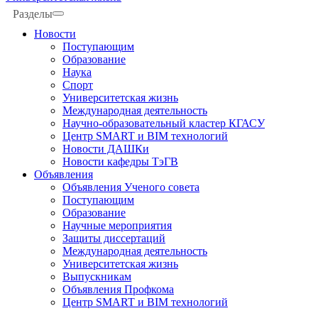
Разделы
Новости
Поступающим
Образование
Наука
Спорт
Университетская жизнь
Международная деятельность
Научно-образовательный кластер КГАСУ
Центр SMART и BIM технологий
Новости ДАШКи
Новости кафедры ТэГВ
Объявления
Объявления Ученого совета
Поступающим
Образование
Научные мероприятия
Защиты диссертаций
Международная деятельность
Университетская жизнь
Выпускникам
Объявления Профкома
Центр SMART и BIM технологий